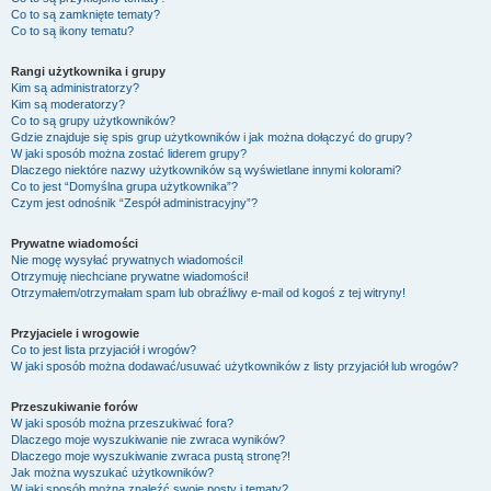
Co to są zamknięte tematy?
Co to są ikony tematu?
Rangi użytkownika i grupy
Kim są administratorzy?
Kim są moderatorzy?
Co to są grupy użytkowników?
Gdzie znajduje się spis grup użytkowników i jak można dołączyć do grupy?
W jaki sposób można zostać liderem grupy?
Dlaczego niektóre nazwy użytkowników są wyświetlane innymi kolorami?
Co to jest “Domyślna grupa użytkownika”?
Czym jest odnośnik “Zespół administracyjny”?
Prywatne wiadomości
Nie mogę wysyłać prywatnych wiadomości!
Otrzymuję niechciane prywatne wiadomości!
Otrzymałem/otrzymałam spam lub obraźliwy e-mail od kogoś z tej witryny!
Przyjaciele i wrogowie
Co to jest lista przyjaciół i wrogów?
W jaki sposób można dodawać/usuwać użytkowników z listy przyjaciół lub wrogów?
Przeszukiwanie forów
W jaki sposób można przeszukiwać fora?
Dlaczego moje wyszukiwanie nie zwraca wyników?
Dlaczego moje wyszukiwanie zwraca pustą stronę?!
Jak można wyszukać użytkowników?
W jaki sposób można znaleźć swoje posty i tematy?