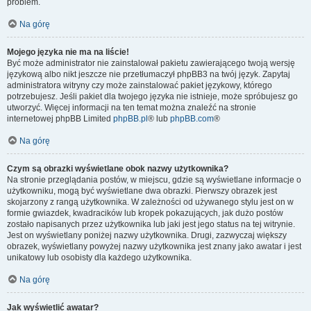
problem.
Na górę
Mojego języka nie ma na liście!
Być może administrator nie zainstalował pakietu zawierającego twoją wersję
językową albo nikt jeszcze nie przetłumaczył phpBB3 na twój język. Zapytaj
administratora witryny czy może zainstalować pakiet językowy, którego
potrzebujesz. Jeśli pakiet dla twojego języka nie istnieje, może spróbujesz go
utworzyć. Więcej informacji na ten temat można znaleźć na stronie
internetowej phpBB Limited
phpBB.pl
® lub
phpBB.com
®
Na górę
Czym są obrazki wyświetlane obok nazwy użytkownika?
Na stronie przeglądania postów, w miejscu, gdzie są wyświetlane informacje o
użytkowniku, mogą być wyświetlane dwa obrazki. Pierwszy obrazek jest
skojarzony z rangą użytkownika. W zależności od używanego stylu jest on w
formie gwiazdek, kwadracików lub kropek pokazujących, jak dużo postów
zostało napisanych przez użytkownika lub jaki jest jego status na tej witrynie.
Jest on wyświetlany poniżej nazwy użytkownika. Drugi, zazwyczaj większy
obrazek, wyświetlany powyżej nazwy użytkownika jest znany jako awatar i jest
unikatowy lub osobisty dla każdego użytkownika.
Na górę
Jak wyświetlić awatar?