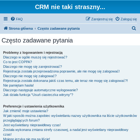
CRM nie taki straszny...
FAQ
Zarejestruj się
Zaloguj się
S
Strona główna
Często zadawane pytania
z
Często zadawane pytania
u
k
Problemy z logowaniem i rejestracją
Dlaczego w ogóle muszę się rejestrować?
a
Co to jest COPPA?
j
Dlaczego nie mogę się zarejestrować?
Rejestracja została przeprowadzona poprawnie, ale nie mogę się zalogować!
Dlaczego nie mogę się zalogować?
Rejestracja została dokonana jakiś czas temu, ale teraz nie mogę się zalogować?!
Nie pamiętam hasła!
Dlaczego następuje automatyczne wylogowanie?
Jak działa funkcja “Usuń ciasteczka witryny”?
Preferencje i ustawienia użytkownika
Jak zmienić moje ustawienia?
W jaki sposób można zapobiec wyświetlaniu nazwy użytkownika na liście użytkowników
przeglądających forum?
Jest wyświetlany nieprawidłowy czas!
Została wykonana zmiana strefy czasowej, a nadal jest wyświetlany nieprawidłowy
czas!
Mojego języka nie ma na liście!