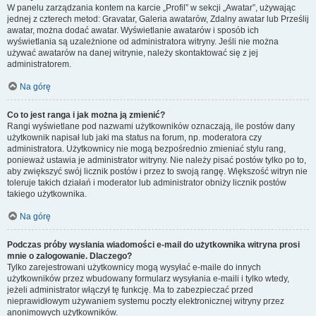
W panelu zarządzania kontem na karcie „Profil” w sekcji „Awatar”, używając
jednej z czterech metod: Gravatar, Galeria awatarów, Zdalny awatar lub Prześlij
awatar, można dodać awatar. Wyświetlanie awatarów i sposób ich
wyświetlania są uzależnione od administratora witryny. Jeśli nie można
używać awatarów na danej witrynie, należy skontaktować się z jej
administratorem.
Na górę
Co to jest ranga i jak można ją zmienić?
Rangi wyświetlane pod nazwami użytkowników oznaczają, ile postów dany
użytkownik napisał lub jaki ma status na forum, np. moderatora czy
administratora. Użytkownicy nie mogą bezpośrednio zmieniać stylu rang,
ponieważ ustawia je administrator witryny. Nie należy pisać postów tylko po to,
aby zwiększyć swój licznik postów i przez to swoją rangę. Większość witryn nie
toleruje takich działań i moderator lub administrator obniży licznik postów
takiego użytkownika.
Na górę
Podczas próby wysłania wiadomości e-mail do użytkownika witryna prosi
mnie o zalogowanie. Dlaczego?
Tylko zarejestrowani użytkownicy mogą wysyłać e-maile do innych
użytkowników przez wbudowany formularz wysyłania e-maili i tylko wtedy,
jeżeli administrator włączył tę funkcję. Ma to zabezpieczać przed
nieprawidłowym używaniem systemu poczty elektronicznej witryny przez
anonimowych użytkowników.