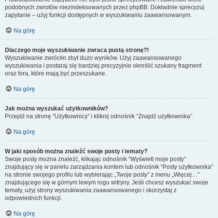
podobnych zwrotów niezindeksowanych przez phpBB. Dokładnie sprecyzuj
zapytanie – użyj funkcji dostępnych w wyszukiwaniu zaawansowanym.
Na górę
Dlaczego moje wyszukiwanie zwraca pustą stronę?!
Wyszukiwanie zwróciło zbyt dużo wyników. Użyj zaawansowanego
wyszukiwania i postaraj się bardziej precyzyjnie określić szukany fragment
oraz fora, które mają być przeszukane.
Na górę
Jak można wyszukać użytkowników?
Przejdź na stronę “Użytkownicy” i kliknij odnośnik “Znajdź użytkownika”.
Na górę
W jaki sposób można znaleźć swoje posty i tematy?
Swoje posty można znaleźć, klikając odnośnik “Wyświetl moje posty”
znajdujący się w panelu zarządzania kontem lub odnośnik “Posty użytkownika”
na stronie swojego profilu lub wybierając „Twoje posty” z menu „Więcej…”
znajdującego się w górnym lewym rogu witryny. Jeśli chcesz wyszukać swoje
tematy, użyj strony wyszukiwania zaawansowanego i skorzystaj z
odpowiednich funkcji.
Na górę