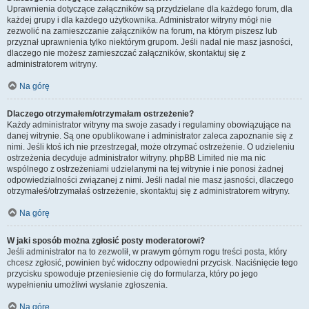
Uprawnienia dotyczące załączników są przydzielane dla każdego forum, dla
każdej grupy i dla każdego użytkownika. Administrator witryny mógł nie
zezwolić na zamieszczanie załączników na forum, na którym piszesz lub
przyznał uprawnienia tylko niektórym grupom. Jeśli nadal nie masz jasności,
dlaczego nie możesz zamieszczać załączników, skontaktuj się z
administratorem witryny.
Na górę
Dlaczego otrzymałem/otrzymałam ostrzeżenie?
Każdy administrator witryny ma swoje zasady i regulaminy obowiązujące na
danej witrynie. Są one opublikowane i administrator zaleca zapoznanie się z
nimi. Jeśli ktoś ich nie przestrzegał, może otrzymać ostrzeżenie. O udzieleniu
ostrzeżenia decyduje administrator witryny. phpBB Limited nie ma nic
wspólnego z ostrzeżeniami udzielanymi na tej witrynie i nie ponosi żadnej
odpowiedzialności związanej z nimi. Jeśli nadal nie masz jasności, dlaczego
otrzymałeś/otrzymałaś ostrzeżenie, skontaktuj się z administratorem witryny.
Na górę
W jaki sposób można zgłosić posty moderatorowi?
Jeśli administrator na to zezwolił, w prawym górnym rogu treści posta, który
chcesz zgłosić, powinien być widoczny odpowiedni przycisk. Naciśnięcie tego
przycisku spowoduje przeniesienie cię do formularza, który po jego
wypełnieniu umożliwi wysłanie zgłoszenia.
Na górę