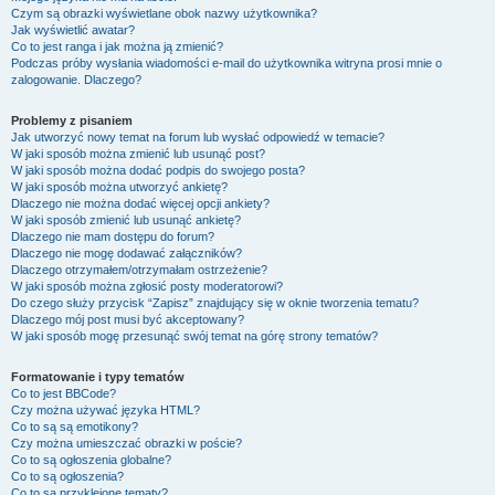
Czym są obrazki wyświetlane obok nazwy użytkownika?
Jak wyświetlić awatar?
Co to jest ranga i jak można ją zmienić?
Podczas próby wysłania wiadomości e-mail do użytkownika witryna prosi mnie o
zalogowanie. Dlaczego?
Problemy z pisaniem
Jak utworzyć nowy temat na forum lub wysłać odpowiedź w temacie?
W jaki sposób można zmienić lub usunąć post?
W jaki sposób można dodać podpis do swojego posta?
W jaki sposób można utworzyć ankietę?
Dlaczego nie można dodać więcej opcji ankiety?
W jaki sposób zmienić lub usunąć ankietę?
Dlaczego nie mam dostępu do forum?
Dlaczego nie mogę dodawać załączników?
Dlaczego otrzymałem/otrzymałam ostrzeżenie?
W jaki sposób można zgłosić posty moderatorowi?
Do czego służy przycisk “Zapisz” znajdujący się w oknie tworzenia tematu?
Dlaczego mój post musi być akceptowany?
W jaki sposób mogę przesunąć swój temat na górę strony tematów?
Formatowanie i typy tematów
Co to jest BBCode?
Czy można używać języka HTML?
Co to są są emotikony?
Czy można umieszczać obrazki w poście?
Co to są ogłoszenia globalne?
Co to są ogłoszenia?
Co to są przyklejone tematy?