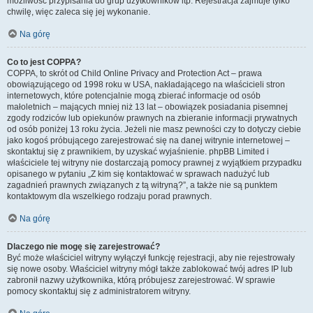
możliwość przypisania do grup użytkowników itp. Rejestracja zajmuje tylko
chwilę, więc zaleca się jej wykonanie.
Na górę
Co to jest COPPA?
COPPA, to skrót od Child Online Privacy and Protection Act – prawa
obowiązującego od 1998 roku w USA, nakładającego na właścicieli stron
internetowych, które potencjalnie mogą zbierać informacje od osób
małoletnich – mających mniej niż 13 lat – obowiązek posiadania pisemnej
zgody rodziców lub opiekunów prawnych na zbieranie informacji prywatnych
od osób poniżej 13 roku życia. Jeżeli nie masz pewności czy to dotyczy ciebie
jako kogoś próbującego zarejestrować się na danej witrynie internetowej –
skontaktuj się z prawnikiem, by uzyskać wyjaśnienie. phpBB Limited i
właściciele tej witryny nie dostarczają pomocy prawnej z wyjątkiem przypadku
opisanego w pytaniu „Z kim się kontaktować w sprawach nadużyć lub
zagadnień prawnych związanych z tą witryną?”, a także nie są punktem
kontaktowym dla wszelkiego rodzaju porad prawnych.
Na górę
Dlaczego nie mogę się zarejestrować?
Być może właściciel witryny wyłączył funkcję rejestracji, aby nie rejestrowały
się nowe osoby. Właściciel witryny mógł także zablokować twój adres IP lub
zabronił nazwy użytkownika, którą próbujesz zarejestrować. W sprawie
pomocy skontaktuj się z administratorem witryny.