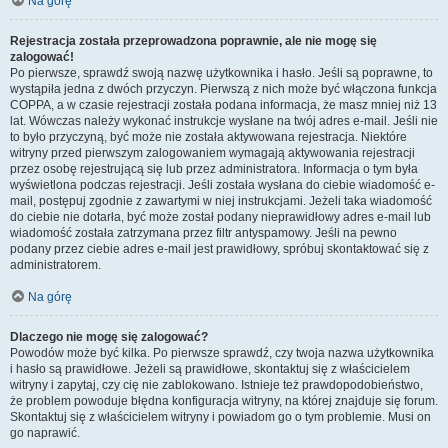
Na górę
Rejestracja została przeprowadzona poprawnie, ale nie mogę się
zalogować!
Po pierwsze, sprawdź swoją nazwę użytkownika i hasło. Jeśli są poprawne, to
wystąpiła jedna z dwóch przyczyn. Pierwszą z nich może być włączona funkcja
COPPA, a w czasie rejestracji została podana informacja, że masz mniej niż 13
lat. Wówczas należy wykonać instrukcje wysłane na twój adres e-mail. Jeśli nie
to było przyczyną, być może nie została aktywowana rejestracja. Niektóre
witryny przed pierwszym zalogowaniem wymagają aktywowania rejestracji
przez osobę rejestrującą się lub przez administratora. Informacja o tym była
wyświetlona podczas rejestracji. Jeśli została wysłana do ciebie wiadomość e-
mail, postępuj zgodnie z zawartymi w niej instrukcjami. Jeżeli taka wiadomość
do ciebie nie dotarła, być może został podany nieprawidłowy adres e-mail lub
wiadomość została zatrzymana przez filtr antyspamowy. Jeśli na pewno
podany przez ciebie adres e-mail jest prawidłowy, spróbuj skontaktować się z
administratorem.
Na górę
Dlaczego nie mogę się zalogować?
Powodów może być kilka. Po pierwsze sprawdź, czy twoja nazwa użytkownika
i hasło są prawidłowe. Jeżeli są prawidłowe, skontaktuj się z właścicielem
witryny i zapytaj, czy cię nie zablokowano. Istnieje też prawdopodobieństwo,
że problem powoduje błędna konfiguracja witryny, na której znajduje się forum.
Skontaktuj się z właścicielem witryny i powiadom go o tym problemie. Musi on
go naprawić.