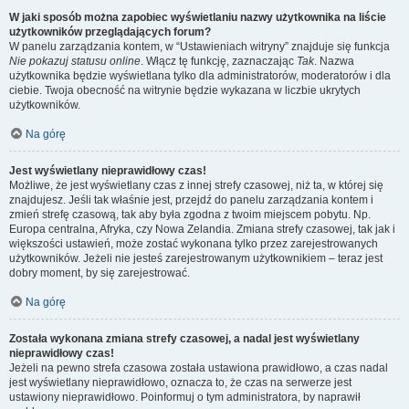
W jaki sposób można zapobiec wyświetlaniu nazwy użytkownika na liście
użytkowników przeglądających forum?
W panelu zarządzania kontem, w “Ustawieniach witryny” znajduje się funkcja
Nie pokazuj statusu online
. Włącz tę funkcję, zaznaczając
Tak
. Nazwa
użytkownika będzie wyświetlana tylko dla administratorów, moderatorów i dla
ciebie. Twoja obecność na witrynie będzie wykazana w liczbie ukrytych
użytkowników.
Na górę
Jest wyświetlany nieprawidłowy czas!
Możliwe, że jest wyświetlany czas z innej strefy czasowej, niż ta, w której się
znajdujesz. Jeśli tak właśnie jest, przejdź do panelu zarządzania kontem i
zmień strefę czasową, tak aby była zgodna z twoim miejscem pobytu. Np.
Europa centralna, Afryka, czy Nowa Zelandia. Zmiana strefy czasowej, tak jak i
większości ustawień, może zostać wykonana tylko przez zarejestrowanych
użytkowników. Jeżeli nie jesteś zarejestrowanym użytkownikiem – teraz jest
dobry moment, by się zarejestrować.
Na górę
Została wykonana zmiana strefy czasowej, a nadal jest wyświetlany
nieprawidłowy czas!
Jeżeli na pewno strefa czasowa została ustawiona prawidłowo, a czas nadal
jest wyświetlany nieprawidłowo, oznacza to, że czas na serwerze jest
ustawiony nieprawidłowo. Poinformuj o tym administratora, by naprawił