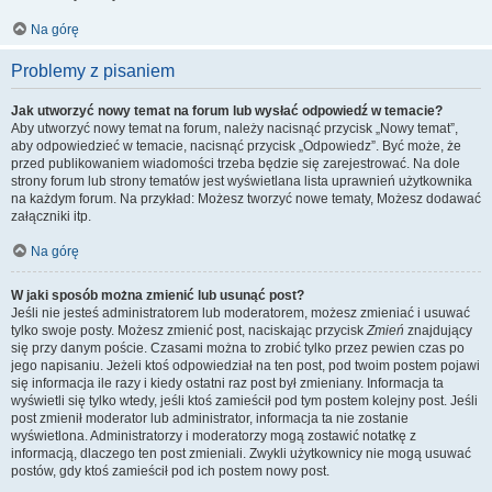
Na górę
Problemy z pisaniem
Jak utworzyć nowy temat na forum lub wysłać odpowiedź w temacie?
Aby utworzyć nowy temat na forum, należy nacisnąć przycisk „Nowy temat”,
aby odpowiedzieć w temacie, nacisnąć przycisk „Odpowiedz”. Być może, że
przed publikowaniem wiadomości trzeba będzie się zarejestrować. Na dole
strony forum lub strony tematów jest wyświetlana lista uprawnień użytkownika
na każdym forum. Na przykład: Możesz tworzyć nowe tematy, Możesz dodawać
załączniki itp.
Na górę
W jaki sposób można zmienić lub usunąć post?
Jeśli nie jesteś administratorem lub moderatorem, możesz zmieniać i usuwać
tylko swoje posty. Możesz zmienić post, naciskając przycisk
Zmień
znajdujący
się przy danym poście. Czasami można to zrobić tylko przez pewien czas po
jego napisaniu. Jeżeli ktoś odpowiedział na ten post, pod twoim postem pojawi
się informacja ile razy i kiedy ostatni raz post był zmieniany. Informacja ta
wyświetli się tylko wtedy, jeśli ktoś zamieścił pod tym postem kolejny post. Jeśli
post zmienił moderator lub administrator, informacja ta nie zostanie
wyświetlona. Administratorzy i moderatorzy mogą zostawić notatkę z
informacją, dlaczego ten post zmieniali. Zwykli użytkownicy nie mogą usuwać
postów, gdy ktoś zamieścił pod ich postem nowy post.