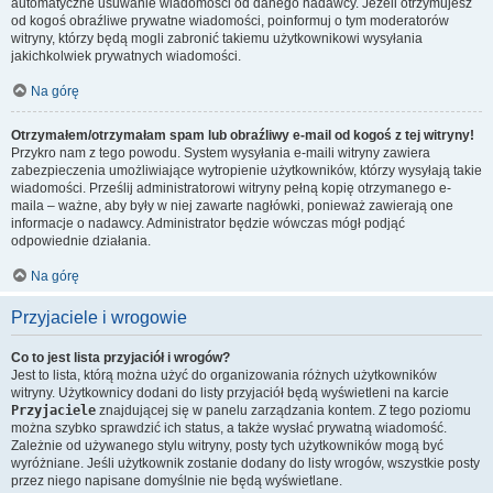
automatyczne usuwanie wiadomości od danego nadawcy. Jeżeli otrzymujesz
od kogoś obraźliwe prywatne wiadomości, poinformuj o tym moderatorów
witryny, którzy będą mogli zabronić takiemu użytkownikowi wysyłania
jakichkolwiek prywatnych wiadomości.
Na górę
Otrzymałem/otrzymałam spam lub obraźliwy e-mail od kogoś z tej witryny!
Przykro nam z tego powodu. System wysyłania e-maili witryny zawiera
zabezpieczenia umożliwiające wytropienie użytkowników, którzy wysyłają takie
wiadomości. Prześlij administratorowi witryny pełną kopię otrzymanego e-
maila – ważne, aby były w niej zawarte nagłówki, ponieważ zawierają one
informacje o nadawcy. Administrator będzie wówczas mógł podjąć
odpowiednie działania.
Na górę
Przyjaciele i wrogowie
Co to jest lista przyjaciół i wrogów?
Jest to lista, którą można użyć do organizowania różnych użytkowników
witryny. Użytkownicy dodani do listy przyjaciół będą wyświetleni na karcie
Przyjaciele
znajdującej się w panelu zarządzania kontem. Z tego poziomu
można szybko sprawdzić ich status, a także wysłać prywatną wiadomość.
Zależnie od używanego stylu witryny, posty tych użytkowników mogą być
wyróżniane. Jeśli użytkownik zostanie dodany do listy wrogów, wszystkie posty
przez niego napisane domyślnie nie będą wyświetlane.