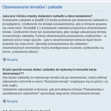
Obserwowanie tematów i zakładki
Jaka jest różnica między dodaniem zakładki a obserwowaniem?
Dodawanie zakładek w phpBB 3.0 działa podobnie jak dodawanie zakładek w
przeglądarce. Użytkownik nie dostaje powiadomienia, gdy w temacie pojawia
się nowa treść. W phpBB 3.1 dodawanie zakładek przypomina obserwowanie
tematu. Użytkownik może być powiadamiany, gdy nastąpi aktualizacja tematu
oznaczonego zakładką. Funkcja obserwowania powiadamia użytkownika – w
wybrany przez niego sposób – gdy w obserwowanym temacie bądź forum
pojawiła się nowa treść. Sposoby powiadamiania dla zakładek i
obserwowanych elementów można konfigurować w panelu użytkownika na
karcie „Ustawienia witryny”.
Na górę
W jaki sposób można dodać zakładkę do wybranych tematów lub je
obserwować??
Aby dodać zakładkę do wybranego tematu lub go obserwować, należy kliknąć
odpowiedni odnośnik w menu “Narzędzia tematu” znajdujące się na górze i na
dole wątku.
Udzielenie odpowiedzi w temacie, gdy jest aktywna funkcja “Powiadamiaj o
opublikowaniu odpowiedzi” spowoduje włączenie obserwowania tematu.
Na górę