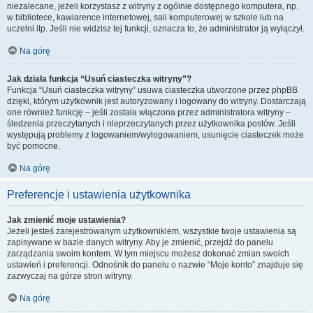
niezalecane, jeżeli korzystasz z witryny z ogólnie dostępnego komputera, np.
w bibliotece, kawiarence internetowej, sali komputerowej w szkole lub na
uczelni itp. Jeśli nie widzisz tej funkcji, oznacza to, że administrator ją wyłączył.
Na górę
Jak działa funkcja “Usuń ciasteczka witryny”?
Funkcja “Usuń ciasteczka witryny” usuwa ciasteczka utworzone przez phpBB
dzięki, którym użytkownik jest autoryzowany i logowany do witryny. Dostarczają
one również funkcję – jeśli została włączona przez administratora witryny –
śledzenia przeczytanych i nieprzeczytanych przez użytkownika postów. Jeśli
występują problemy z logowaniem/wylogowaniem, usunięcie ciasteczek może
być pomocne.
Na górę
Preferencje i ustawienia użytkownika
Jak zmienić moje ustawienia?
Jeżeli jesteś zarejestrowanym użytkownikiem, wszystkie twoje ustawienia są
zapisywane w bazie danych witryny. Aby je zmienić, przejdź do panelu
zarządzania swoim kontem. W tym miejscu możesz dokonać zmian swoich
ustawień i preferencji. Odnośnik do panelu o nazwie “Moje konto” znajduje się
zazwyczaj na górze stron witryny.
Na górę