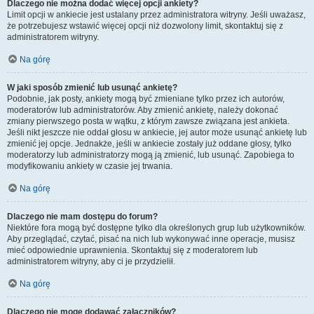
Dlaczego nie można dodać więcej opcji ankiety?
Limit opcji w ankiecie jest ustalany przez administratora witryny. Jeśli uważasz,
że potrzebujesz wstawić więcej opcji niż dozwolony limit, skontaktuj się z
administratorem witryny.
Na górę
W jaki sposób zmienić lub usunąć ankietę?
Podobnie, jak posty, ankiety mogą być zmieniane tylko przez ich autorów,
moderatorów lub administratorów. Aby zmienić ankietę, należy dokonać
zmiany pierwszego posta w wątku, z którym zawsze związana jest ankieta.
Jeśli nikt jeszcze nie oddał głosu w ankiecie, jej autor może usunąć ankietę lub
zmienić jej opcje. Jednakże, jeśli w ankiecie zostały już oddane głosy, tylko
moderatorzy lub administratorzy mogą ją zmienić, lub usunąć. Zapobiega to
modyfikowaniu ankiety w czasie jej trwania.
Na górę
Dlaczego nie mam dostępu do forum?
Niektóre fora mogą być dostępne tylko dla określonych grup lub użytkowników.
Aby przeglądać, czytać, pisać na nich lub wykonywać inne operacje, musisz
mieć odpowiednie uprawnienia. Skontaktuj się z moderatorem lub
administratorem witryny, aby ci je przydzielił.
Na górę
Dlaczego nie mogę dodawać załączników?