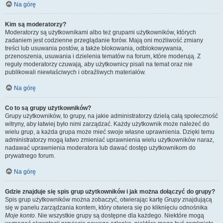
Na górę
Kim są moderatorzy?
Moderatorzy są użytkownikami albo też grupami użytkowników, których
zadaniem jest codzienne przeglądanie forów. Mają oni możliwość zmiany
treści lub usuwania postów, a także blokowania, odblokowywania,
przenoszenia, usuwania i dzielenia tematów na forum, które moderują. Z
reguły moderatorzy czuwają, aby użytkownicy pisali na temat oraz nie
publikowali niewłaściwych i obraźliwych materiałów.
Na górę
Co to są grupy użytkowników?
Grupy użytkowników, to grupy, na jakie administratorzy dzielą całą społeczność
witryny, aby łatwiej było nimi zarządzać. Każdy użytkownik może należeć do
wielu grup, a każda grupa może mieć swoje własne uprawnienia. Dzięki temu
administratorzy mogą łatwo zmieniać uprawnienia wielu użytkowników naraz,
nadawać uprawnienia moderatora lub dawać dostęp użytkownikom do
prywatnego forum.
Na górę
Gdzie znajduje się spis grup użytkowników i jak można dołączyć do grupy?
Spis grup użytkowników można zobaczyć, otwierając kartę
Grupy
znajdującą
się w panelu zarządzania kontem, który otwiera się po kliknięciu odnośnika
Moje konto
. Nie wszystkie grupy są dostępne dla każdego. Niektóre mogą