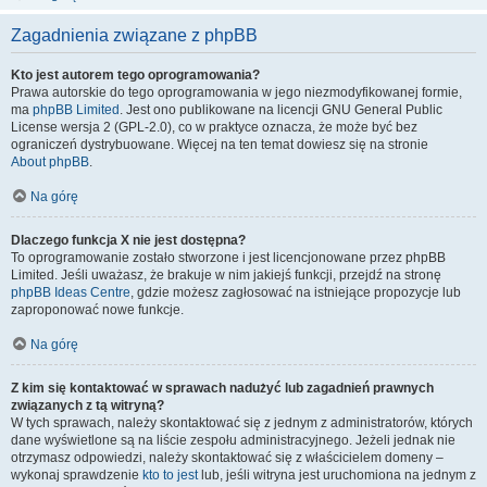
Zagadnienia związane z phpBB
Kto jest autorem tego oprogramowania?
Prawa autorskie do tego oprogramowania w jego niezmodyfikowanej formie,
ma
phpBB Limited
. Jest ono publikowane na licencji GNU General Public
License wersja 2 (GPL-2.0), co w praktyce oznacza, że może być bez
ograniczeń dystrybuowane. Więcej na ten temat dowiesz się na stronie
About phpBB
.
Na górę
Dlaczego funkcja X nie jest dostępna?
To oprogramowanie zostało stworzone i jest licencjonowane przez phpBB
Limited. Jeśli uważasz, że brakuje w nim jakiejś funkcji, przejdź na stronę
phpBB Ideas Centre
, gdzie możesz zagłosować na istniejące propozycje lub
zaproponować nowe funkcje.
Na górę
Z kim się kontaktować w sprawach nadużyć lub zagadnień prawnych
związanych z tą witryną?
W tych sprawach, należy skontaktować się z jednym z administratorów, których
dane wyświetlone są na liście zespołu administracyjnego. Jeżeli jednak nie
otrzymasz odpowiedzi, należy skontaktować się z właścicielem domeny –
wykonaj sprawdzenie
kto to jest
lub, jeśli witryna jest uruchomiona na jednym z