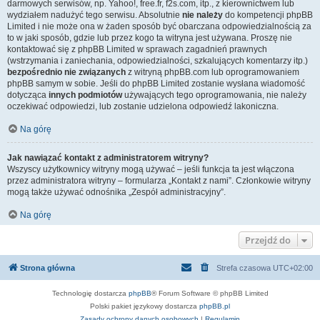
darmowych serwisów, np. Yahoo!, free.fr, f2s.com, itp., z kierownictwem lub
wydziałem nadużyć tego serwisu. Absolutnie
nie należy
do kompetencji phpBB
Limited i nie może ona w żaden sposób być obarczana odpowiedzialnością za
to w jaki sposób, gdzie lub przez kogo ta witryna jest używana. Proszę nie
kontaktować się z phpBB Limited w sprawach zagadnień prawnych
(wstrzymania i zaniechania, odpowiedzialności, szkalujących komentarzy itp.)
bezpośrednio nie związanych
z witryną phpBB.com lub oprogramowaniem
phpBB samym w sobie. Jeśli do phpBB Limited zostanie wysłana wiadomość
dotycząca
innych podmiotów
używających tego oprogramowania, nie należy
oczekiwać odpowiedzi, lub zostanie udzielona odpowiedź lakoniczna.
Na górę
Jak nawiązać kontakt z administratorem witryny?
Wszyscy użytkownicy witryny mogą używać – jeśli funkcja ta jest włączona
przez administratora witryny – formularza „Kontakt z nami”. Członkowie witryny
mogą także używać odnośnika „Zespół administracyjny”.
Na górę
Przejdź do
Strona główna
Strefa czasowa
UTC+02:00
Technologię dostarcza
phpBB
® Forum Software © phpBB Limited
Polski pakiet językowy dostarcza
phpBB.pl
Zasady ochrony danych osobowych
|
Regulamin