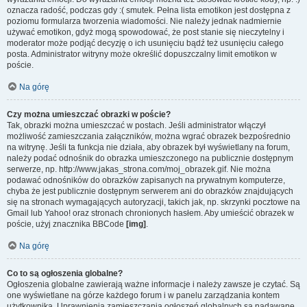
oznacza radość, podczas gdy :( smutek. Pełna lista emotikon jest dostępna z
poziomu formularza tworzenia wiadomości. Nie należy jednak nadmiernie
używać emotikon, gdyż mogą spowodować, że post stanie się nieczytelny i
moderator może podjąć decyzję o ich usunięciu bądź też usunięciu całego
posta. Administrator witryny może określić dopuszczalny limit emotikon w
poście.
Na górę
Czy można umieszczać obrazki w poście?
Tak, obrazki można umieszczać w postach. Jeśli administrator włączył
możliwość zamieszczania załączników, można wgrać obrazek bezpośrednio
na witrynę. Jeśli ta funkcja nie działa, aby obrazek był wyświetlany na forum,
należy podać odnośnik do obrazka umieszczonego na publicznie dostępnym
serwerze, np. http://www.jakas_strona.com/moj_obrazek.gif. Nie można
podawać odnośników do obrazków zapisanych na prywatnym komputerze,
chyba że jest publicznie dostępnym serwerem ani do obrazków znajdujących
się na stronach wymagających autoryzacji, takich jak, np. skrzynki pocztowe na
Gmail lub Yahoo! oraz stronach chronionych hasłem. Aby umieścić obrazek w
poście, użyj znacznika BBCode
[img]
.
Na górę
Co to są ogłoszenia globalne?
Ogłoszenia globalne zawierają ważne informacje i należy zawsze je czytać. Są
one wyświetlane na górze każdego forum i w panelu zarządzania kontem
użytkownika. Uprawnienia zamieszczania ogłoszeń globalnych są nadawane