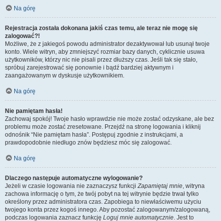
Na górę
Rejestracja została dokonana jakiś czas temu, ale teraz nie mogę się
zalogować?!
Możliwe, że z jakiegoś powodu administrator dezaktywował lub usunął twoje
konto. Wiele witryn, aby zmniejszyć rozmiar bazy danych, cyklicznie usuwa
użytkowników, którzy nic nie pisali przez dłuższy czas. Jeśli tak się stało,
spróbuj zarejestrować się ponownie i bądź bardziej aktywnym i
zaangażowanym w dyskusje użytkownikiem.
Na górę
Nie pamiętam hasła!
Zachowaj spokój! Twoje hasło wprawdzie nie może zostać odzyskane, ale bez
problemu może zostać zresetowane. Przejdź na stronę logowania i kliknij
odnośnik “Nie pamiętam hasła”. Postępuj zgodnie z instrukcjami, a
prawdopodobnie niedługo znów będziesz móc się zalogować.
Na górę
Dlaczego następuje automatyczne wylogowanie?
Jeżeli w czasie logowania nie zaznaczysz funkcji
Zapamiętaj mnie
, witryna
zachowa informację o tym, że twój pobyt na tej witrynie będzie trwał tylko
określony przez administratora czas. Zapobiega to niewłaściwemu użyciu
twojego konta przez kogoś innego. Aby pozostać zalogowanym/zalogowaną,
podczas logowania zaznacz funkcję
Loguj mnie automatycznie
. Jest to