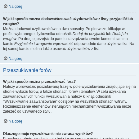
Na górę
W jaki sposób można dodawać/usuwać użytkowników z listy przyjaciół lub
wrogów?
Można dodawać użytkowników na dwa sposoby. Po pierwsze, klikając w
profilu wybranego użytkownika odnośnik
Dodaj do przyjaciół
lub
Dodaj do
wrogów
. Po drugie, przejść do panelu zarządzania swoim kontem i tam na
karcie
Przyjaciele i wrogowie
wprowadzić odpowiednie dane użytkownika. Na
tej samej karcie można także usuwać użytkowników z list.
Na górę
Przeszukiwanie forów
W jaki sposób można przeszukiwać fora?
Należy wprowadzić poszukiwaną frazę w pole wyszukiwania znajdujące się na
stronie wykazu forów, a także stronach forów i tematów. W celu uzyskania
zaawansowanych funkcji wyszukiwania należy kliknąć odnośnik
“Wyszukiwanie zaawansowane” dostępny na wszystkich stronach witryny.
Rozmieszczenie elementów sterujących mechanizmem wyszukiwania może
zależeć od używanego stylu.
Na górę
Dlaczego moje wyszukiwanie nie zwraca wyników?
Prawdopodobnie zapytanie nie było jasno sprecyzowane i zawierało wiele