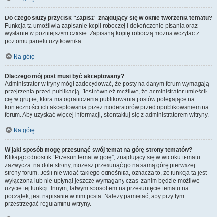
Do czego służy przycisk “Zapisz” znajdujący się w oknie tworzenia tematu?
Funkcja ta umożliwia zapisanie kopii roboczej i dokończenie pisania oraz
wysłanie w późniejszym czasie. Zapisaną kopię roboczą można wczytać z
poziomu panelu użytkownika.
Na górę
Dlaczego mój post musi być akceptowany?
Administrator witryny mógł zadecydować, że posty na danym forum wymagają
przejrzenia przed publikacją. Jest również możliwe, że administrator umieścił
cię w grupie, która ma ograniczenia publikowania postów polegające na
konieczności ich akceptowania przez moderatorów przed opublikowaniem na
forum. Aby uzyskać więcej informacji, skontaktuj się z administratorem witryny.
Na górę
W jaki sposób mogę przesunąć swój temat na górę strony tematów?
Klikając odnośnik “Przesuń temat w górę”, znajdujący się w widoku tematu
zazwyczaj na dole strony, możesz przesunąć go na samą górę pierwszej
strony forum. Jeśli nie widać takiego odnośnika, oznacza to, że funkcja ta jest
wyłączona lub nie upłynął jeszcze wymagany czas, zanim będzie możliwe
użycie tej funkcji. Innym, łatwym sposobem na przesunięcie tematu na
początek, jest napisanie w nim posta. Należy pamiętać, aby przy tym
przestrzegać regulaminu witryny.