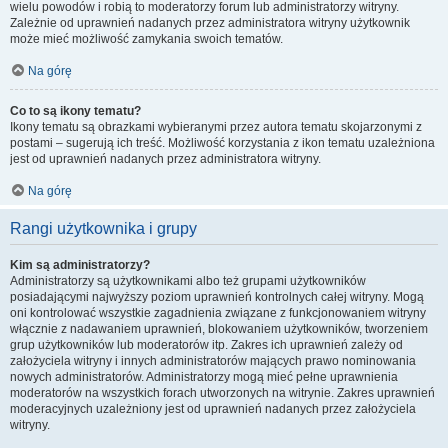
wielu powodów i robią to moderatorzy forum lub administratorzy witryny.
Zależnie od uprawnień nadanych przez administratora witryny użytkownik
może mieć możliwość zamykania swoich tematów.
Na górę
Co to są ikony tematu?
Ikony tematu są obrazkami wybieranymi przez autora tematu skojarzonymi z
postami – sugerują ich treść. Możliwość korzystania z ikon tematu uzależniona
jest od uprawnień nadanych przez administratora witryny.
Na górę
Rangi użytkownika i grupy
Kim są administratorzy?
Administratorzy są użytkownikami albo też grupami użytkowników
posiadającymi najwyższy poziom uprawnień kontrolnych całej witryny. Mogą
oni kontrolować wszystkie zagadnienia związane z funkcjonowaniem witryny
włącznie z nadawaniem uprawnień, blokowaniem użytkowników, tworzeniem
grup użytkowników lub moderatorów itp. Zakres ich uprawnień zależy od
założyciela witryny i innych administratorów mających prawo nominowania
nowych administratorów. Administratorzy mogą mieć pełne uprawnienia
moderatorów na wszystkich forach utworzonych na witrynie. Zakres uprawnień
moderacyjnych uzależniony jest od uprawnień nadanych przez założyciela
witryny.