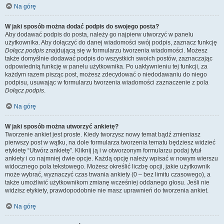
Na górę
W jaki sposób można dodać podpis do swojego posta?
Aby dodawać podpis do posta, należy go najpierw utworzyć w panelu
użytkownika. Aby dołączyć do danej wiadomości swój podpis, zaznacz funkcję
Dołącz podpis
znajdującą się w formularzu tworzenia wiadomości. Możesz
także domyślnie dodawać podpis do wszystkich swoich postów, zaznaczając
odpowiednią funkcję w panelu użytkownika. Po uaktywnieniu tej funkcji, za
każdym razem pisząc post, możesz zdecydować o niedodawaniu do niego
podpisu, usuwając w formularzu tworzenia wiadomości zaznaczenie z pola
Dołącz podpis
.
Na górę
W jaki sposób można utworzyć ankietę?
Tworzenie ankiet jest proste. Kiedy tworzysz nowy temat bądź zmieniasz
pierwszy post w wątku, na dole formularza tworzenia tematu będziesz widzieć
etykietę “Utwórz ankietę”. Kliknij ją i w otworzonym formularzu podaj tytuł
ankiety i co najmniej dwie opcje. Każdą opcję należy wpisać w nowym wierszu
widocznego pola tekstowego. Możesz określić liczbę opcji, jakie użytkownik
może wybrać, wyznaczyć czas trwania ankiety (0 – bez limitu czasowego), a
także umożliwić użytkownikom zmianę wcześniej oddanego głosu. Jeśli nie
widzisz etykiety, prawdopodobnie nie masz uprawnień do tworzenia ankiet.
Na górę