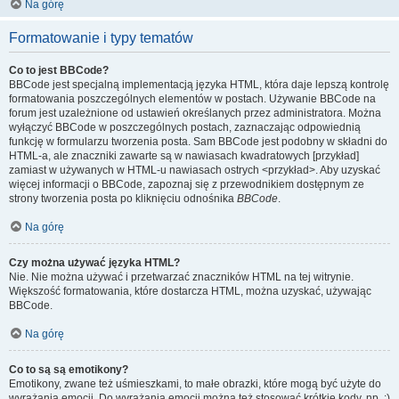
Na górę
Formatowanie i typy tematów
Co to jest BBCode?
BBCode jest specjalną implementacją języka HTML, która daje lepszą kontrolę
formatowania poszczególnych elementów w postach. Używanie BBCode na
forum jest uzależnione od ustawień określanych przez administratora. Można
wyłączyć BBCode w poszczególnych postach, zaznaczając odpowiednią
funkcję w formularzu tworzenia posta. Sam BBCode jest podobny w składni do
HTML-a, ale znaczniki zawarte są w nawiasach kwadratowych [przykład]
zamiast w używanych w HTML-u nawiasach ostrych <przykład>. Aby uzyskać
więcej informacji o BBCode, zapoznaj się z przewodnikiem dostępnym ze
strony tworzenia posta po kliknięciu odnośnika
BBCode
.
Na górę
Czy można używać języka HTML?
Nie. Nie można używać i przetwarzać znaczników HTML na tej witrynie.
Większość formatowania, które dostarcza HTML, można uzyskać, używając
BBCode.
Na górę
Co to są są emotikony?
Emotikony, zwane też uśmieszkami, to małe obrazki, które mogą być użyte do
wyrażania emocji. Do wyrażania emocji można też stosować krótkie kody, np. :)