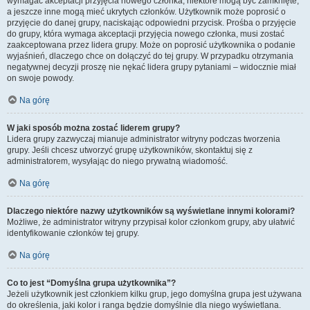
wymagać akceptacji przyjęcia nowego członka, niektóre mogą być zamknięte,
a jeszcze inne mogą mieć ukrytych członków. Użytkownik może poprosić o
przyjęcie do danej grupy, naciskając odpowiedni przycisk. Prośba o przyjęcie
do grupy, która wymaga akceptacji przyjęcia nowego członka, musi zostać
zaakceptowana przez lidera grupy. Może on poprosić użytkownika o podanie
wyjaśnień, dlaczego chce on dołączyć do tej grupy. W przypadku otrzymania
negatywnej decyzji proszę nie nękać lidera grupy pytaniami – widocznie miał
on swoje powody.
Na górę
W jaki sposób można zostać liderem grupy?
Lidera grupy zazwyczaj mianuje administrator witryny podczas tworzenia
grupy. Jeśli chcesz utworzyć grupę użytkowników, skontaktuj się z
administratorem, wysyłając do niego prywatną wiadomość.
Na górę
Dlaczego niektóre nazwy użytkowników są wyświetlane innymi kolorami?
Możliwe, że administrator witryny przypisał kolor członkom grupy, aby ułatwić
identyfikowanie członków tej grupy.
Na górę
Co to jest “Domyślna grupa użytkownika”?
Jeżeli użytkownik jest członkiem kilku grup, jego domyślna grupa jest używana
do określenia, jaki kolor i ranga będzie domyślnie dla niego wyświetlana.