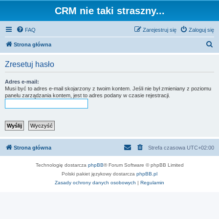
CRM nie taki straszny...
FAQ
Zarejestruj się
Zaloguj się
S
Strona główna
z
Zresetuj hasło
u
k
Adres e-mail:
Musi być to adres e-mail skojarzony z twoim kontem. Jeśli nie był zmieniany z poziomu
a
panelu zarządzania kontem, jest to adres podany w czasie rejestracji.
j
Strona główna
Strefa czasowa
UTC+02:00
Technologię dostarcza
phpBB
® Forum Software © phpBB Limited
Polski pakiet językowy dostarcza
phpBB.pl
Zasady ochrony danych osobowych
|
Regulamin