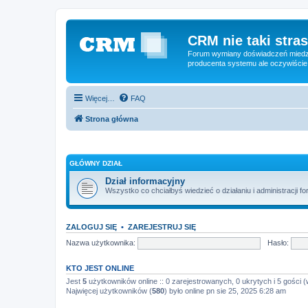
CRM nie taki stras
Forum wymiany doświadczeń miedzy
producenta systemu ale oczywiście
Więcej…
FAQ
Strona główna
GŁÓWNY DZIAŁ
Dział informacyjny
Wszystko co chciałbyś wiedzieć o działaniu i administracji fo
ZALOGUJ SIĘ
•
ZAREJESTRUJ SIĘ
Nazwa użytkownika:
Hasło:
KTO JEST ONLINE
Jest
5
użytkowników online :: 0 zarejestrowanych, 0 ukrytych i 5 gości (
Najwięcej użytkowników (
580
) było online pn sie 25, 2025 6:28 am