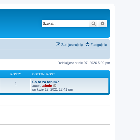
Szukaj
Wyszukiwanie z
Zarejestruj się
Zaloguj się
Dzisiaj jest pt sie 07, 2026 5:02 pm
POSTY
OSTATNI POST
Co to za forum?
1
W
autor:
admin
y
pn kwie 12, 2021 12:41 pm
ś
w
i
e
t
l
n
a
j
n
o
w
s