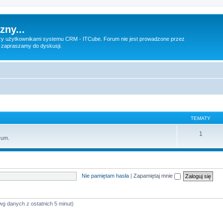
zny...
 użytkownikami systemu CRM - ITCube. Forum nie jest prowadzone przez
 zapraszamy do dyskusji.
TEMATY
1
rum.
Nie pamiętam hasła
|
Zapamiętaj mnie
wg danych z ostatnich 5 minut)