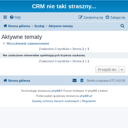
CRM nie taki straszny...
FAQ
Zarejestruj się
Zaloguj się
S
Strona główna
Szukaj
Aktywne tematy
z
Aktywne tematy
u
Wyszukiwanie zaawansowane
k
Znaleziono 0 wyników • Strona
1
z
1
a
Nie znaleziono elementów spełniających kryteria szukania.
j
Znaleziono 0 wyników • Strona
1
z
1
Przejdź do
Strona główna
Strefa czasowa
UTC+02:00
Technologię dostarcza
phpBB
® Forum Software © phpBB Limited
Polski pakiet językowy dostarcza
phpBB.pl
Zasady ochrony danych osobowych
|
Regulamin