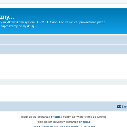
zny...
 użytkownikami systemu CRM - ITCube. Forum nie jest prowadzone przez
 zapraszamy do dyskusji.
Kon
Technologię dostarcza
phpBB
® Forum Software © phpBB Limited
Polski pakiet językowy dostarcza
phpBB.pl
Zasady ochrony danych osobowych
|
Regulamin