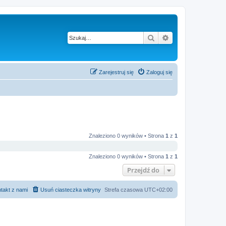
Szukaj
Wyszukiwanie z
Zarejestruj się
Zaloguj się
Znaleziono 0 wyników • Strona
1
z
1
Znaleziono 0 wyników • Strona
1
z
1
Przejdź do
takt z nami
Usuń ciasteczka witryny
Strefa czasowa
UTC+02:00