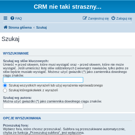
CRM nie taki straszny...
FAQ
Zarejestruj się
Zaloguj się
Strona główna
Szukaj
Szukaj
WYSZUKIWANIE
Szukaj wg słów kluczowych:
Umieść
+
przed słowem, które musi wystąpić oraz
-
przed słowem, które nie może
wystąpić. Jeśli umieścisz listę słów oddzielonych
|
wewnątrz nawiasów, tylko jedno ze
słów będzie musiało wystąpić. Możesz użyć gwiazdki (*) jako zamiennika dowolnego
ciągu znaków.
Szukaj wszystkich wyrażeń lub użyj wyrażenia wprowadzonego
Szukaj któregokolwiek z wyrażeń
Szukaj wg autora:
Można użyć gwiazdki (*) jako zamiennika dowolnego ciągu znaków.
OPCJE WYSZUKIWANIA
Przeszukaj fora:
Wybierz fora, które chcesz przeszukać. Subfora są przeszukiwane automatycznie,
chyba że funkcja „Przeszukuj subfora”, jest wyłączona.