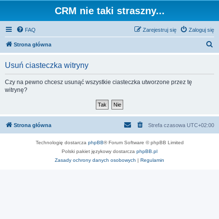
CRM nie taki straszny...
FAQ
Zarejestruj się
Zaloguj się
S
Strona główna
z
Usuń ciasteczka witryny
u
k
Czy na pewno chcesz usunąć wszystkie ciasteczka utworzone przez tę
witrynę?
a
j
Strona główna
Strefa czasowa
UTC+02:00
Technologię dostarcza
phpBB
® Forum Software © phpBB Limited
Polski pakiet językowy dostarcza
phpBB.pl
Zasady ochrony danych osobowych
|
Regulamin