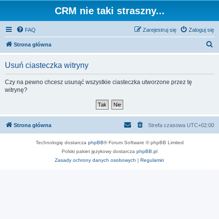
CRM nie taki straszny...
FAQ
Zarejestruj się
Zaloguj się
S
Strona główna
z
Usuń ciasteczka witryny
u
k
Czy na pewno chcesz usunąć wszystkie ciasteczka utworzone przez tę
witrynę?
a
j
Strona główna
Strefa czasowa
UTC+02:00
Technologię dostarcza
phpBB
® Forum Software © phpBB Limited
Polski pakiet językowy dostarcza
phpBB.pl
Zasady ochrony danych osobowych
|
Regulamin