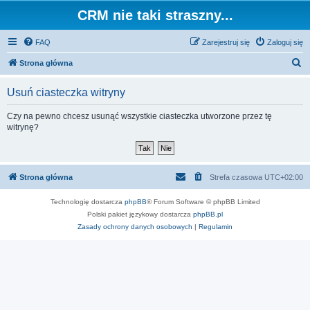
CRM nie taki straszny...
FAQ
Zarejestruj się
Zaloguj się
S
Strona główna
z
Usuń ciasteczka witryny
u
k
Czy na pewno chcesz usunąć wszystkie ciasteczka utworzone przez tę
witrynę?
a
j
Strona główna
Strefa czasowa
UTC+02:00
Technologię dostarcza
phpBB
® Forum Software © phpBB Limited
Polski pakiet językowy dostarcza
phpBB.pl
Zasady ochrony danych osobowych
|
Regulamin