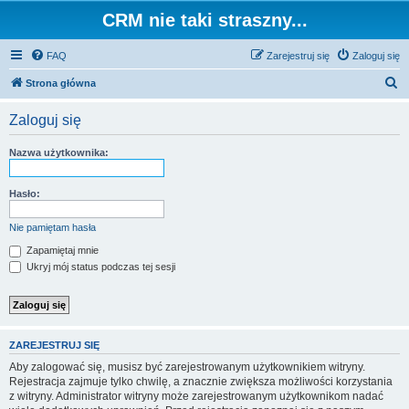
CRM nie taki straszny...
FAQ
Zarejestruj się
Zaloguj się
S
Strona główna
z
Zaloguj się
u
k
Nazwa użytkownika:
a
j
Hasło:
Nie pamiętam hasła
Zapamiętaj mnie
Ukryj mój status podczas tej sesji
ZAREJESTRUJ SIĘ
Aby zalogować się, musisz być zarejestrowanym użytkownikiem witryny.
Rejestracja zajmuje tylko chwilę, a znacznie zwiększa możliwości korzystania
z witryny. Administrator witryny może zarejestrowanym użytkownikom nadać