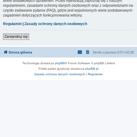
wiele dodatkowych uprawnień. Przed rejestracją zapoznaj się z naszym
regulaminem, zasadami ochrony danych osobowych oraz z odpowiedziami na
często zadawane pytania (FAQ), gdzie jest wyjaśnionych wiele podstawowych
zagadnień dotyczących funkcjonowania witryny.
Regulamin
|
Zasady ochrony danych osobowych
Zarejestruj się
Strona główna
Strefa czasowa
UTC+02:00
Technologię dostarcza
phpBB
® Forum Software © phpBB Limited
Polski pakiet językowy dostarcza
phpBB.pl
Zasady ochrony danych osobowych
|
Regulamin