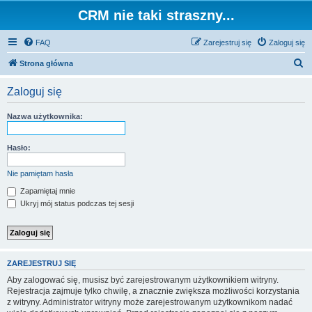
CRM nie taki straszny...
FAQ
Zarejestruj się
Zaloguj się
S
Strona główna
z
Zaloguj się
u
k
Nazwa użytkownika:
a
j
Hasło:
Nie pamiętam hasła
Zapamiętaj mnie
Ukryj mój status podczas tej sesji
ZAREJESTRUJ SIĘ
Aby zalogować się, musisz być zarejestrowanym użytkownikiem witryny.
Rejestracja zajmuje tylko chwilę, a znacznie zwiększa możliwości korzystania
z witryny. Administrator witryny może zarejestrowanym użytkownikom nadać