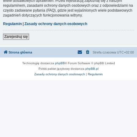
wiele dodatkowych uprawnień. Przed rejestracją zapoznaj się z naszym
regulaminem, zasadami ochrony danych osobowych oraz z odpowiedziami na
często zadawane pytania (FAQ), gdzie jest wyjaśnionych wiele podstawowych
zagadnień dotyczących funkcjonowania witryny.
Regulamin
|
Zasady ochrony danych osobowych
Zarejestruj się
Strona główna
Strefa czasowa
UTC+02:00
Technologię dostarcza
phpBB
® Forum Software © phpBB Limited
Polski pakiet językowy dostarcza
phpBB.pl
Zasady ochrony danych osobowych
|
Regulamin