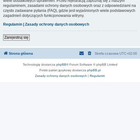
wiele dodatkowych uprawnień. Przed rejestracją zapoznaj się z naszym
regulaminem, zasadami ochrony danych osobowych oraz z odpowiedziami na
często zadawane pytania (FAQ), gdzie jest wyjaśnionych wiele podstawowych
zagadnień dotyczących funkcjonowania witryny.
Regulamin
|
Zasady ochrony danych osobowych
Zarejestruj się
Strona główna
Strefa czasowa
UTC+02:00
Technologię dostarcza
phpBB
® Forum Software © phpBB Limited
Polski pakiet językowy dostarcza
phpBB.pl
Zasady ochrony danych osobowych
|
Regulamin