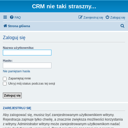
CRM nie taki straszny...
FAQ
Zarejestruj się
Zaloguj się
S
Strona główna
z
Zaloguj się
u
k
Nazwa użytkownika:
a
j
Hasło:
Nie pamiętam hasła
Zapamiętaj mnie
Ukryj mój status podczas tej sesji
ZAREJESTRUJ SIĘ
Aby zalogować się, musisz być zarejestrowanym użytkownikiem witryny.
Rejestracja zajmuje tylko chwilę, a znacznie zwiększa możliwości korzystania
z witryny. Administrator witryny może zarejestrowanym użytkownikom nadać