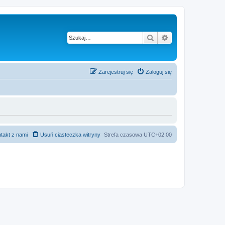
Szukaj
Wyszukiwanie z
Zarejestruj się
Zaloguj się
takt z nami
Usuń ciasteczka witryny
Strefa czasowa
UTC+02:00