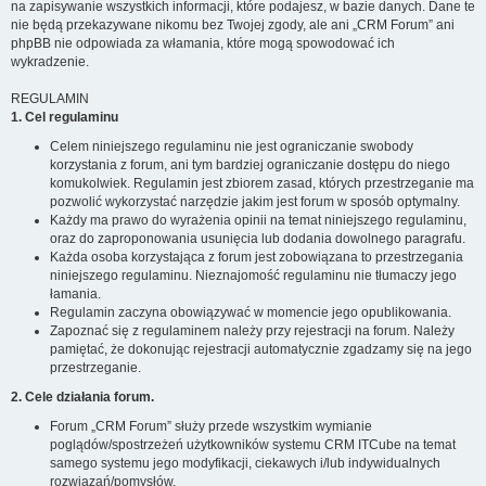
na zapisywanie wszystkich informacji, które podajesz, w bazie danych. Dane te
nie będą przekazywane nikomu bez Twojej zgody, ale ani „CRM Forum” ani
phpBB nie odpowiada za włamania, które mogą spowodować ich
wykradzenie.
REGULAMIN
1. Cel regulaminu
Celem niniejszego regulaminu nie jest ograniczanie swobody
korzystania z forum, ani tym bardziej ograniczanie dostępu do niego
komukolwiek. Regulamin jest zbiorem zasad, których przestrzeganie ma
pozwolić wykorzystać narzędzie jakim jest forum w sposób optymalny.
Każdy ma prawo do wyrażenia opinii na temat niniejszego regulaminu,
oraz do zaproponowania usunięcia lub dodania dowolnego paragrafu.
Każda osoba korzystająca z forum jest zobowiązana to przestrzegania
niniejszego regulaminu. Nieznajomość regulaminu nie tłumaczy jego
łamania.
Regulamin zaczyna obowiązywać w momencie jego opublikowania.
Zapoznać się z regulaminem należy przy rejestracji na forum. Należy
pamiętać, że dokonując rejestracji automatycznie zgadzamy się na jego
przestrzeganie.
2. Cele działania forum.
Forum „CRM Forum” służy przede wszystkim wymianie
poglądów/spostrzeżeń użytkowników systemu CRM ITCube na temat
samego systemu jego modyfikacji, ciekawych i/lub indywidualnych
rozwiązań/pomysłów.