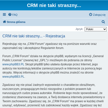
CRM nie taki straszny...
FAQ
Zaloguj się
S
Strona główna
z
Język:
u
CRM nie taki straszny... - Rejestracja
k
Rejestrując się na „CRM Forum” zgadzasz się na poniższe warunki oraz
a
zapoznałeś się i akceptujesz Regulamin forum.
j
Forum „CRM Forum” działa na skrypcie phpBB, wydanym na licencji „General
Public License” (zwanej też „GPL”) i możliwym do pobrania ze strony
www.phpBB3.PL
Skrypt phpBB tylko ułatwia dyskusje przez Internet, jego
autorzy nie kontrolują tekstów zamieszczanych w Internecie za pomocą tego
skryptu. Więcej informacji o skrypcie phpBB można znaleźć na stronie
www.phpBB3.PL
.
Zgadzasz się nie pisać żadnych wypowiedzi o charakterze obraźliwym,
oszczerczym, propagującym treści niezgodne z polskim prawem lub
naruszających cudze prawa autorskie. Robienie tego może spowodować, że
zostaniesz zbanowany na zawsze, a Twój dostawca internetu powiadomiony o
Twoim zachowaniu. Zgadzasz się, że „CRM Forum” ma prawo w każdej chwili
usunąć, edytować, przenieść lub zablokować każdy wątek. Zgadzasz się też