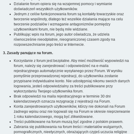
Działanie forum opiera się na wzajemnej pomocy i wymianie
doświadczeń wszystkich użytkowników.
Jednym z celów funkcjonowania forum są kontakty towarzyskie oraz
tworzenie wspólnoty, dlatego też wszelkie działania mające na celu
tworzenie podziałów i wzmaganie antagonizmów pomiędzy
użytkownikami forum, nie będą mile widziane.
Publikując wpis na forum, jego autor oświadcza, że udziela
równocześnie nieodpłatnie, nieograniczonej czasem zgody na
rozpowszechnianie jego treści w Internecie.
3. Zasady panujące na forum.
Korzystanie z forum jest bezpłatne. Aby mieć możliwość wypowiedzi na
forum, należy się zarejestrować i odpowiedzieć na e-maila
rejestracyjnego automatycznie wysyłanego przez Forum. W wyniku
pomyślnie przeprowadzonej rejestracji, do użytkownika zostanie
przypisane indywidualne konto. Nie udostępniaj nikomu swoich danych
logowania, jesteś odpowiedzialny za treści publikowane przy
wykorzystaniu Twojego użytkownika forum.
Brak odpowiedzi na maila rejestracyjnego w terminie 30 dni
kalendarzowych oznacza rezygnację z rejestracji na Forum.
Konta zarejestrowanych użytkowników, którzy nie dokonali na Forum
żadnego wpisu oraz nie logowali się na Forum w okresie nieprzerwanie
1 roku kalendarzowego, mogą być zlikwidowane.
Treści publikowane na forum muszą być zgodne z polskim prawem.
Zabrania się publikowania na forum treści i materiałów wulgarnych,
pornograficznych, nieetycznych, obrażających czyjeś uczucia religijne