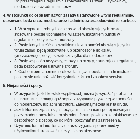
Do przestrzegania regulaminu zobowiązani są zwykli użytkownicy,
moderatorzy oraz administratorzy.
4. W stosunku do osób łamiących zasady ustanowione w tym regulaminie,
stosowane będą przez moderatorów i administratora odpowiednie sankcje.
1. W przypadku drobnych odstępstw od obowiązujących zasad,
stosowane będzie upomnienie, wraz ze wskazaniem punktu w
regulaminie, który został naruszony.
2. Posty, których treść jest wynikiem nieznajomości obowiązujących na
forum zasad, będą blokowane lub przenoszone do działu
tymczasowego, który jest widoczny tylko dla moderatorów.
3. Posty w sposób oczywisty, celowy lub rażący, naruszające regulamin,
będą bezpowrotnie usuwane z forum.
4. Osobom permanentnie i celowo łamiącym regulamin, administrator
postara się uniemożliwić korzystanie z forum i zasobów serwisu.
5. Niejasności i spory.
W przypadku jakichkolwiek wątpliwości, można je wyrażać publicznie
na forum Inne Tematy, bądź poprzez wysyłanie prywatnej wiadomości
do moderatorów lub administratora. Zalecaną metoda jest ta druga.
Jeżeli ktoś nie zgadza się z decyzjami i działaniami podejmowanymi
przez moderatorów lub administratora forum, powinien skontaktować się
bezpośrednio z osobą, co do której poczynań ma zastrzeżenia.
Używanie forum Inne Tematy do rozstrzygania sporów między
użytkownikami, traktować należy jako ostateczność.