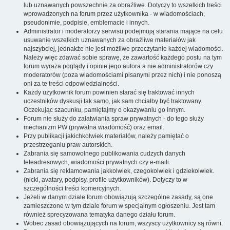
lub uznawanych powszechnie za obraźliwe. Dotyczy to wszelkich treści
wprowadzonych na forum przez użytkownika - w wiadomościach,
pseudonimie, podpisie, emblemacie i innych.
Administrator i moderatorzy serwisu podejmują starania mające na celu
usuwanie wszelkich uznawanych za obraźliwe materiałów jak
najszybciej, jednakże nie jest możliwe przeczytanie każdej wiadomości.
Należy więc zdawać sobie sprawę, że zawartość każdego postu na tym
forum wyraża poglądy i opinie jego autora a nie administratorów czy
moderatorów (poza wiadomościami pisanymi przez nich) i nie ponoszą
oni za te treści odpowiedzialności.
Każdy użytkownik forum powinien starać się traktować innych
uczestników dyskusji tak samo, jak sam chciałby być traktowany.
Oczekując szacunku, pamiętajmy o okazywaniu go innym.
Forum nie służy do załatwiania spraw prywatnych - do tego służy
mechanizm PW (prywatna wiadomość) oraz email.
Przy publikacji jakichkolwiek materiałów, należy pamiętać o
przestrzeganiu praw autorskich.
Zabrania się samowolnego publikowania cudzych danych
teleadresowych, wiadomości prywatnych czy e-maili.
Zabrania się reklamowania jakkolwiek, czegokolwiek i gdziekolwiek.
(nicki, avatary, podpisy, profile użytkowników). Dotyczy to w
szczególności treści komercyjnych.
Jeżeli w danym dziale forum obowiązują szczególne zasady, są one
zamieszczone w tym dziale forum w specjalnym ogłoszeniu. Jest tam
również sprecyzowana tematyka danego działu forum.
Wobec zasad obowiązujących na forum, wszyscy użytkownicy są równi.