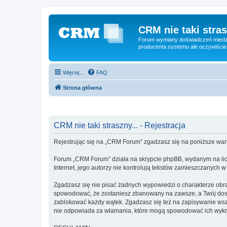
CRM nie taki stras
Forum wymiany doświadczeń miedzy
producenta systemu ale oczywiście
Więcej…
FAQ
Strona główna
CRM nie taki straszny... - Rejestracja
Rejestrując się na „CRM Forum” zgadzasz się na poniższe war
Forum „CRM Forum” działa na skrypcie phpBB, wydanym na licen
Internet, jego autorzy nie kontrolują tekstów zamieszczanych 
Zgadzasz się nie pisać żadnych wypowiedzi o charakterze obr
spowodować, że zostaniesz zbanowany na zawsze, a Twój dost
zablokować każdy wątek. Zgadzasz się też na zapisywanie wsz
nie odpowiada za włamania, które mogą spowodować ich wykr