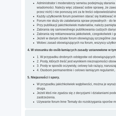
Administrator i moderatorzy serwisu podejmują starania
wiadomości. Należy więc zdawać sobie sprawę, że zawar
przez nich) i nie ponoszą oni za te treści odpowiedzialno
Każdy użytkownik forum powinien starać się traktować i
Forum nie służy do załatwiania spraw prywatnych - do 
Przy publikacji jakichkolwiek materiałów, należy pamięt
Zabrania się samowolnego publikowania cudzych danych
Zabrania się reklamowania jakkolwiek, czegokolwiek i gdz
Jeżeli w danym dziale forum obowiązują szczególne zas
Wobec zasad obowiązujących na forum, wszyscy użytkown
4. W stosunku do osób łamiących zasady ustanowione w tym
1. W przypadku drobnych odstępstw od obowiązujących 
2. Posty, których treść jest wynikiem nieznajomości ob
3. Posty w sposób oczywisty, celowy lub rażący, narus
4. Osobom permanentnie i celowo łamiącym regulamin, ad
5. Niejasności i spory.
W przypadku jakichkolwiek wątpliwości, można je wyraż
druga.
Jeżeli ktoś nie zgadza się z decyzjami i działaniami p
zastrzeżenia.
Używanie forum Inne Tematy do rozstrzygania sporów mi