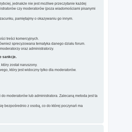
ybciej, jednakże nie jest możliwe przeczytanie każdej
inistratorów czy moderatorów (poza wiadomościami pisanymi
 szacunku, pamiętajmy o okazywaniu go innym.
ości treści komercyjnych.
 również sprecyzowana tematyka danego działu forum.
moderatorzy oraz administratorzy.
e sankcje.
tóry został naruszony.
ego, który jest widoczny tylko dla moderatorów.
 do moderatorów lub administratora. Zalecaną metoda jest ta
się bezpośrednio z osobą, co do której poczynań ma