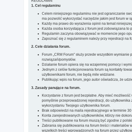
REGULAMIN
1. Cel regulaminu
Celem niniejszego regulaminu nie jest ograniczanie swo
ma pozwolić wykorzystać narzędzie jakim jest forum w 
Każdy ma prawo do wyrażenia opinii na temat niniejsz
Każda osoba korzystająca z forum jest zobowiązana to 
Regulamin zaczyna obowiązywać w momencie jego opu
Zapoznać się z regulaminem należy przy rejestracji na 
2. Cele działania forum.
Forum „CRM Forum” służy przede wszystkim wymianie p
rozwiązań/pomysłów.
Działanie forum opiera się na wzajemnej pomocy i wym
Jednym z celów funkcjonowania forum są kontakty towar
użytkownikami forum, nie będą mile widziane.
Publikując wpis na forum, jego autor oświadcza, że udz
3. Zasady panujące na forum.
Korzystanie z forum jest bezpłatne. Aby mieć możliwość
pomyślnie przeprowadzonej rejestracji, do użytkownika 
wykorzystaniu Twojego użytkownika forum.
Brak odpowiedzi na maila rejestracyjnego w terminie 30
Konta zarejestrowanych użytkowników, którzy nie dokon
Treści publikowane na forum muszą być zgodne z pols
Zabrania się publikowania na forum treści i materiałów
wszelkich treści wprowadzonych na forum przez użytkow