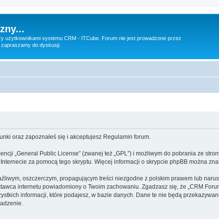
zny...
 użytkownikami systemu CRM - ITCube. Forum nie jest prowadzone przez
 zapraszamy do dyskusji.
unki oraz zapoznałeś się i akceptujesz Regulamin forum.
cji „General Public License” (zwanej też „GPL”) i możliwym do pobrania ze stro
w Internecie za pomocą tego skryptu. Więcej informacji o skrypcie phpBB można zna
aźliwym, oszczerczym, propagującym treści niezgodne z polskim prawem lub naru
awca internetu powiadomiony o Twoim zachowaniu. Zgadzasz się, że „CRM Forum”
ystkich informacji, które podajesz, w bazie danych. Dane te nie będą przekazywa
adzenie.