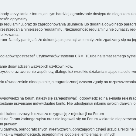
body korzystania z forum, ani tym bardziej ograniczanie dostępu do niego komuko
sposób optymalny.
ego regulaminu, oraz do zaproponowania usunięcia lub dodania dowolnego paragra
przestrzegania niniejszego regulaminu. Nieznajomość regulaminu nie tłumaczy jeg
blikowania.
forum. Należy pamiętać, że dokonując rejestracji automatycznie zgadzamy się na je
oglądów/spostrzeżeń użytkowników systemu CRM ITCube na temat samego systemu 
ianie doświadczeń wszystkich użytkowników.
zyskie oraz tworzenie wspólnoty, dlatego też wszelkie działania mające na celu
iela równocześnie nieodpłatnie, nieograniczonej czasem zgody na rozpowszechniani
 wypowiedzi na forum, należy się zarejestrować i odpowiedzieć na e-maila rejest
zostanie przypisane indywidualne konto. Nie udostępniaj nikomu swoich danych lo
 dni kalendarzowych oznacza rezygnację z rejestracji na Forum.
ali na Forum żadnego wpisu oraz nie logowali się na Forum w okresie nieprzerwa
kim prawem.
 wulgarnych, pornograficznych, nieetycznych, obrażających czyjeś uczucia religijn
nika - w wiadomościach, pseudonimie, podpisie, emblemacie i innych.