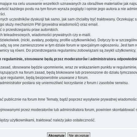
 mające na celu usuwanie wszelkich uznawanych za obraźliwe materiałów jak najsz
tość każdego postu na tym forum wyraża poglądy i opinie jego autora a nie adm
ści.
nnych uczestników dyskusji tak samo, jak sam chciałby być traktowany. Oczekując
tego służy mechanizm PW (prywatna wiadomość) oraz email.
ać o przestrzeganiu praw autorskich.
 teleadresowych, wiadomości prywatnych czy e-maili.
iekolwiek. (nicki, avatary, podpisy, profile użytkowników). Dotyczy to w szczególn
ady, są one zamieszczone w tym dziale forum w specjalnym ogłoszeniu. Jest tam
icy są równi. Do przestrzegania regulaminu zobowiązani są zwykli użytkownicy, 
 regulaminie, stosowane będą przez moderatorów i administratora odpowiedni
zasad, stosowane będzie upomnienie, wraz ze wskazaniem punktu w regulaminie, k
owiązujących na forum zasad, będą blokowane lub przenoszone do działu tymczasow
zające regulamin, będą bezpowrotnie usuwane z forum.
ministrator postara się uniemożliwić korzystanie z forum i zasobów serwisu.
ać publicznie na forum Inne Tematy, bądź poprzez wysyłanie prywatnej wiadomości
odejmowanymi przez moderatorów lub administratora forum, powinien skontaktować 
ędzy użytkownikami, traktować należy jako ostateczność.