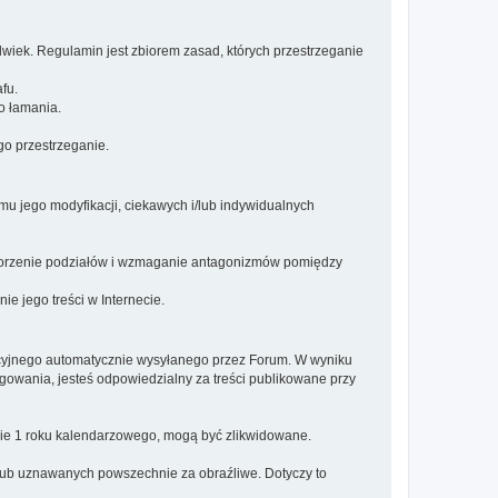
lwiek. Regulamin jest zbiorem zasad, których przestrzeganie
fu.
o łamania.
go przestrzeganie.
jego modyfikacji, ciekawych i/lub indywidualnych
 tworzenie podziałów i wzmaganie antagonizmów pomiędzy
e jego treści w Internecie.
racyjnego automatycznie wysyłanego przez Forum. W wyniku
gowania, jesteś odpowiedzialny za treści publikowane przy
nie 1 roku kalendarzowego, mogą być zlikwidowane.
e lub uznawanych powszechnie za obraźliwe. Dotyczy to