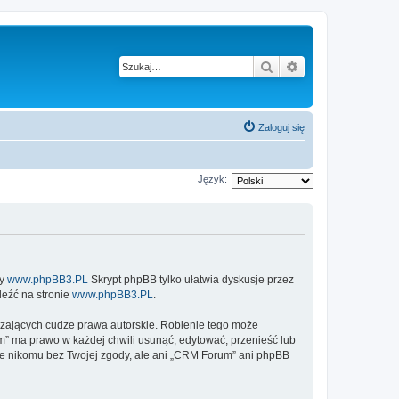
Szukaj
Wyszukiwanie z
Zaloguj się
Język:
ny
www.phpBB3.PL
Skrypt phpBB tylko ułatwia dyskusje przez
leźć na stronie
www.phpBB3.PL
.
szających cudze prawa autorskie. Robienie tego może
 ma prawo w każdej chwili usunąć, edytować, przenieść lub
ne nikomu bez Twojej zgody, ale ani „CRM Forum” ani phpBB