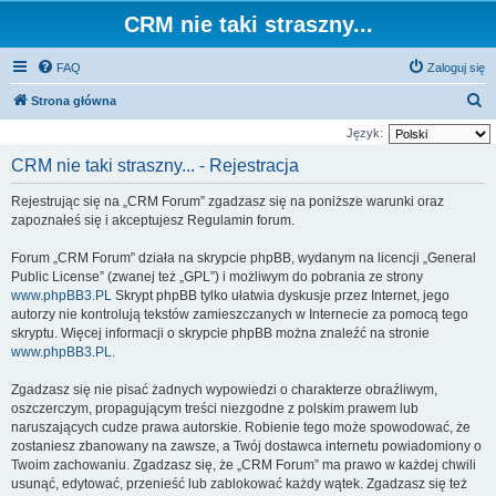
CRM nie taki straszny...
FAQ
Zaloguj się
S
Strona główna
z
Język:
u
CRM nie taki straszny... - Rejestracja
k
Rejestrując się na „CRM Forum” zgadzasz się na poniższe warunki oraz
a
zapoznałeś się i akceptujesz Regulamin forum.
j
Forum „CRM Forum” działa na skrypcie phpBB, wydanym na licencji „General
Public License” (zwanej też „GPL”) i możliwym do pobrania ze strony
www.phpBB3.PL
Skrypt phpBB tylko ułatwia dyskusje przez Internet, jego
autorzy nie kontrolują tekstów zamieszczanych w Internecie za pomocą tego
skryptu. Więcej informacji o skrypcie phpBB można znaleźć na stronie
www.phpBB3.PL
.
Zgadzasz się nie pisać żadnych wypowiedzi o charakterze obraźliwym,
oszczerczym, propagującym treści niezgodne z polskim prawem lub
naruszających cudze prawa autorskie. Robienie tego może spowodować, że
zostaniesz zbanowany na zawsze, a Twój dostawca internetu powiadomiony o
Twoim zachowaniu. Zgadzasz się, że „CRM Forum” ma prawo w każdej chwili
usunąć, edytować, przenieść lub zablokować każdy wątek. Zgadzasz się też