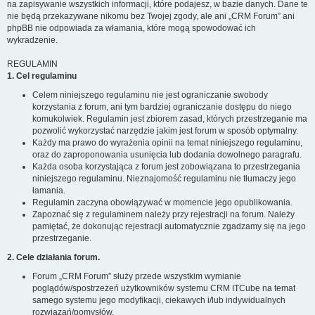
na zapisywanie wszystkich informacji, które podajesz, w bazie danych. Dane te
nie będą przekazywane nikomu bez Twojej zgody, ale ani „CRM Forum” ani
phpBB nie odpowiada za włamania, które mogą spowodować ich
wykradzenie.
REGULAMIN
1. Cel regulaminu
Celem niniejszego regulaminu nie jest ograniczanie swobody
korzystania z forum, ani tym bardziej ograniczanie dostępu do niego
komukolwiek. Regulamin jest zbiorem zasad, których przestrzeganie ma
pozwolić wykorzystać narzędzie jakim jest forum w sposób optymalny.
Każdy ma prawo do wyrażenia opinii na temat niniejszego regulaminu,
oraz do zaproponowania usunięcia lub dodania dowolnego paragrafu.
Każda osoba korzystająca z forum jest zobowiązana to przestrzegania
niniejszego regulaminu. Nieznajomość regulaminu nie tłumaczy jego
łamania.
Regulamin zaczyna obowiązywać w momencie jego opublikowania.
Zapoznać się z regulaminem należy przy rejestracji na forum. Należy
pamiętać, że dokonując rejestracji automatycznie zgadzamy się na jego
przestrzeganie.
2. Cele działania forum.
Forum „CRM Forum” służy przede wszystkim wymianie
poglądów/spostrzeżeń użytkowników systemu CRM ITCube na temat
samego systemu jego modyfikacji, ciekawych i/lub indywidualnych
rozwiązań/pomysłów.