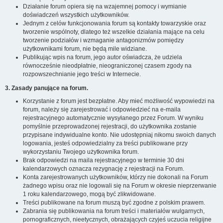
Działanie forum opiera się na wzajemnej pomocy i wymianie
doświadczeń wszystkich użytkowników.
Jednym z celów funkcjonowania forum są kontakty towarzyskie oraz
tworzenie wspólnoty, dlatego też wszelkie działania mające na celu
tworzenie podziałów i wzmaganie antagonizmów pomiędzy
użytkownikami forum, nie będą mile widziane.
Publikując wpis na forum, jego autor oświadcza, że udziela
równocześnie nieodpłatnie, nieograniczonej czasem zgody na
rozpowszechnianie jego treści w Internecie.
3. Zasady panujące na forum.
Korzystanie z forum jest bezpłatne. Aby mieć możliwość wypowiedzi na
forum, należy się zarejestrować i odpowiedzieć na e-maila
rejestracyjnego automatycznie wysyłanego przez Forum. W wyniku
pomyślnie przeprowadzonej rejestracji, do użytkownika zostanie
przypisane indywidualne konto. Nie udostępniaj nikomu swoich danych
logowania, jesteś odpowiedzialny za treści publikowane przy
wykorzystaniu Twojego użytkownika forum.
Brak odpowiedzi na maila rejestracyjnego w terminie 30 dni
kalendarzowych oznacza rezygnację z rejestracji na Forum.
Konta zarejestrowanych użytkowników, którzy nie dokonali na Forum
żadnego wpisu oraz nie logowali się na Forum w okresie nieprzerwanie
1 roku kalendarzowego, mogą być zlikwidowane.
Treści publikowane na forum muszą być zgodne z polskim prawem.
Zabrania się publikowania na forum treści i materiałów wulgarnych,
pornograficznych, nieetycznych, obrażających czyjeś uczucia religijne