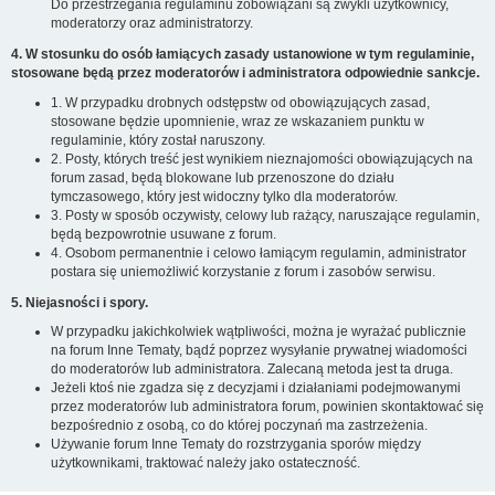
Do przestrzegania regulaminu zobowiązani są zwykli użytkownicy,
moderatorzy oraz administratorzy.
4. W stosunku do osób łamiących zasady ustanowione w tym regulaminie,
stosowane będą przez moderatorów i administratora odpowiednie sankcje.
1. W przypadku drobnych odstępstw od obowiązujących zasad,
stosowane będzie upomnienie, wraz ze wskazaniem punktu w
regulaminie, który został naruszony.
2. Posty, których treść jest wynikiem nieznajomości obowiązujących na
forum zasad, będą blokowane lub przenoszone do działu
tymczasowego, który jest widoczny tylko dla moderatorów.
3. Posty w sposób oczywisty, celowy lub rażący, naruszające regulamin,
będą bezpowrotnie usuwane z forum.
4. Osobom permanentnie i celowo łamiącym regulamin, administrator
postara się uniemożliwić korzystanie z forum i zasobów serwisu.
5. Niejasności i spory.
W przypadku jakichkolwiek wątpliwości, można je wyrażać publicznie
na forum Inne Tematy, bądź poprzez wysyłanie prywatnej wiadomości
do moderatorów lub administratora. Zalecaną metoda jest ta druga.
Jeżeli ktoś nie zgadza się z decyzjami i działaniami podejmowanymi
przez moderatorów lub administratora forum, powinien skontaktować się
bezpośrednio z osobą, co do której poczynań ma zastrzeżenia.
Używanie forum Inne Tematy do rozstrzygania sporów między
użytkownikami, traktować należy jako ostateczność.