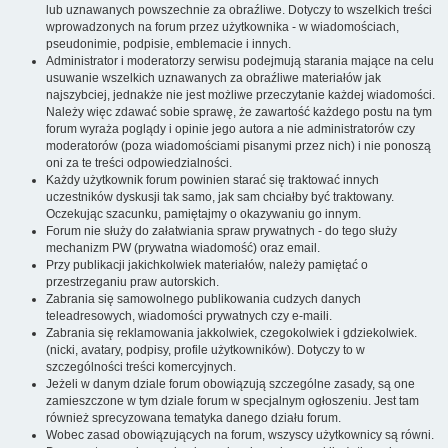
lub uznawanych powszechnie za obraźliwe. Dotyczy to wszelkich treści
wprowadzonych na forum przez użytkownika - w wiadomościach,
pseudonimie, podpisie, emblemacie i innych.
Administrator i moderatorzy serwisu podejmują starania mające na celu
usuwanie wszelkich uznawanych za obraźliwe materiałów jak
najszybciej, jednakże nie jest możliwe przeczytanie każdej wiadomości.
Należy więc zdawać sobie sprawę, że zawartość każdego postu na tym
forum wyraża poglądy i opinie jego autora a nie administratorów czy
moderatorów (poza wiadomościami pisanymi przez nich) i nie ponoszą
oni za te treści odpowiedzialności.
Każdy użytkownik forum powinien starać się traktować innych
uczestników dyskusji tak samo, jak sam chciałby być traktowany.
Oczekując szacunku, pamiętajmy o okazywaniu go innym.
Forum nie służy do załatwiania spraw prywatnych - do tego służy
mechanizm PW (prywatna wiadomość) oraz email.
Przy publikacji jakichkolwiek materiałów, należy pamiętać o
przestrzeganiu praw autorskich.
Zabrania się samowolnego publikowania cudzych danych
teleadresowych, wiadomości prywatnych czy e-maili.
Zabrania się reklamowania jakkolwiek, czegokolwiek i gdziekolwiek.
(nicki, avatary, podpisy, profile użytkowników). Dotyczy to w
szczególności treści komercyjnych.
Jeżeli w danym dziale forum obowiązują szczególne zasady, są one
zamieszczone w tym dziale forum w specjalnym ogłoszeniu. Jest tam
również sprecyzowana tematyka danego działu forum.
Wobec zasad obowiązujących na forum, wszyscy użytkownicy są równi.