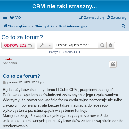
CRM nie taki straszny...
FAQ
Zarejestruj się
Zaloguj się
S
Strona główna
Główny dział
Dział informacyjny
z
Co to za forum?
u
Szukaj
Wyszuki
ODPOWIEDZ
k
Posty: 1 • Strona
1
z
1
a
admin
j
Site Admin
Co to za forum?
P
pn kwie 12, 2021 12:41 pm
o
s
Będąc użytkownikami systemu ITCube CRM, pragniemy zachęcić
t
Państwa do wymiany doświadczeń związanych z jego użytkowaniem.
Wierzymy, że stworzone właśnie forum dyskusyjne zaowocuje nie tylko
ciekawymi pomysłami, ale będzie także inspiracją do lepszego
wykorzystania już istniejących w systemie funkcji.
Mamy nadzieję, że wspólna dyskusja przyczyni się również do
wskazania oczekiwanych przez użytkowników zmian i swą skalą da siłę
przekonywania.