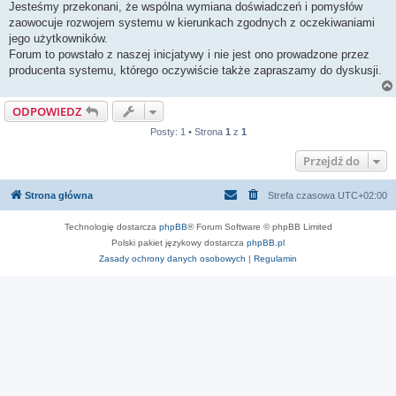
Jesteśmy przekonani, że wspólna wymiana doświadczeń i pomysłów
zaowocuje rozwojem systemu w kierunkach zgodnych z oczekiwaniami
jego użytkowników.
Forum to powstało z naszej inicjatywy i nie jest ono prowadzone przez
producenta systemu, którego oczywiście także zapraszamy do dyskusji.
ODPOWIEDZ
Posty: 1 • Strona
1
z
1
Przejdź do
Strona główna
Strefa czasowa
UTC+02:00
Technologię dostarcza
phpBB
® Forum Software © phpBB Limited
Polski pakiet językowy dostarcza
phpBB.pl
Zasady ochrony danych osobowych
|
Regulamin